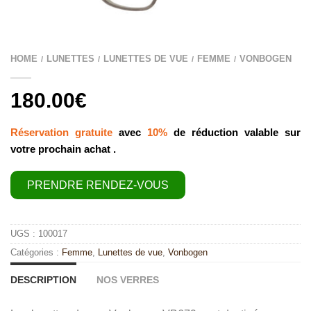
HOME
LUNETTES
LUNETTES DE VUE
FEMME
VONBOGEN
/
/
/
/
180.00
€
Réservation gratuite
avec
10%
de réduction valable sur
votre prochain achat .
PRENDRE RENDEZ-VOUS
quantité
de
Vonbogen
VB679
UGS :
100017
Catégories :
Femme
,
Lunettes de vue
,
Vonbogen
DESCRIPTION
NOS VERRES