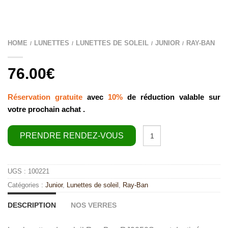
HOME
LUNETTES
LUNETTES DE SOLEIL
JUNIOR
RAY-BAN
/
/
/
/
76.00
€
Réservation gratuite
avec
10%
de réduction valable sur
votre prochain achat .
quantité
PRENDRE RENDEZ-VOUS
de
Ray-
Ban
RJ9050S
UGS :
100221
Catégories :
Junior
,
Lunettes de soleil
,
Ray-Ban
DESCRIPTION
NOS VERRES