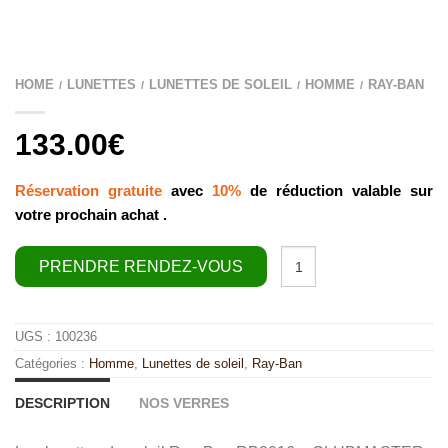
HOME
LUNETTES
LUNETTES DE SOLEIL
HOMME
RAY-BAN
/
/
/
/
133.00
€
Réservation gratuite
avec
10%
de réduction valable sur
votre prochain achat .
quantité
PRENDRE RENDEZ-VOUS
de
Ray-
Ban
RB3016
-
CLUBMASTER
UGS :
100236
Catégories :
Homme
,
Lunettes de soleil
,
Ray-Ban
DESCRIPTION
NOS VERRES