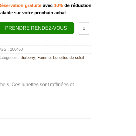
Réservation gratuite
avec
10%
de réduction
valable sur votre prochain achat .
quantité
PRENDRE RENDEZ-VOUS
de
Burberry
BE4219
UGS :
100460
atégories :
Burberry
,
Femme
,
Lunettes de soleil
e s. Ces lunettes sont raffinées et