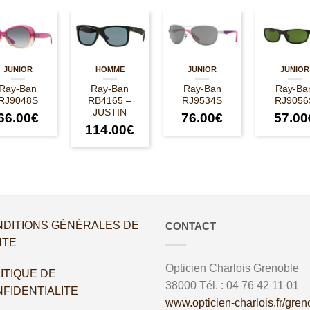
JUNIOR
HOMME
JUNIOR
JUNIOR
Ray-Ban
Ray-Ban
Ray-Ban
Ray-Ba
RJ9048S
RB4165 –
RJ9534S
RJ9056
JUSTIN
66.00
€
76.00
€
57.00
114.00
€
DITIONS GÉNÉRALES DE
CONTACT
NTE
Opticien Charlois
Grenoble
ITIQUE DE
38000
Tél. :
04 76 42 11 01
FIDENTIALITE
www.opticien-charlois.fr/gren