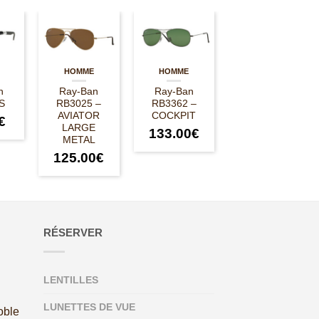
HOMME
HOMME
n
Ray-Ban
Ray-Ban
S
RB3025 –
RB3362 –
AVIATOR
COCKPIT
€
LARGE
133.00
€
METAL
125.00
€
RÉSERVER
LENTILLES
LUNETTES DE VUE
oble