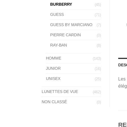
BURBERRY
(45)
GUESS
(71)
GUESS BY MARCIANO
(7)
PIERRE CARDIN
(0)
RAY-BAN
(8)
HOMME
(143)
DES
JUNIOR
(16)
UNISEX
Les 
(25)
élég
LUNETTES DE VUE
(462)
NON CLASSÉ
(0)
RE