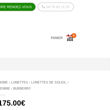
DRE RENDEZ-VOUS
04 76 42 11 01
0
PANIER
HOME
LUNETTES
LUNETTES DE SOLEIL
/
/
/
FEMME
BURBERRY
/
175.00
€